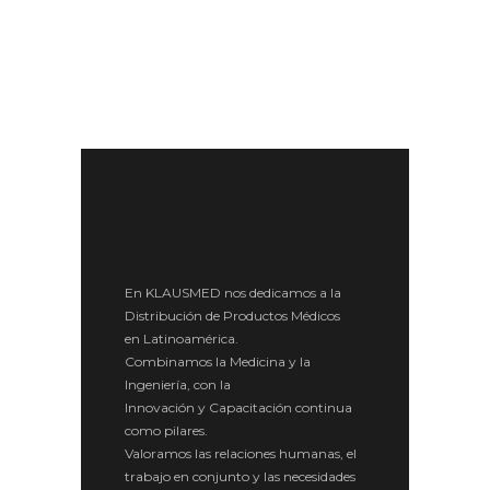
En KLAUSMED nos dedicamos a la
Distribución de Productos Médicos
en Latinoamérica.
Combinamos la Medicina y la
Ingeniería, con la
Innovación y Capacitación continua
como pilares.
Valoramos las relaciones humanas, el
trabajo en conjunto y las necesidades